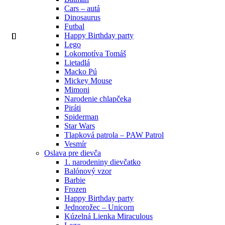
Cars – autá
Dinosaurus
Futbal
Happy Birthday party
Lego
Lokomotíva Tomáš
Lietadlá
Macko Pú
Mickey Mouse
Mimoni
Narodenie chlapčeka
Piráti
Spiderman
Star Wars
Tlapková patrola – PAW Patrol
Vesmír
Oslava pre dievča
1. narodeniny dievčatko
Balónový vzor
Barbie
Frozen
Happy Birthday party
Jednorožec – Unicorn
Kúzelná Lienka Miraculous