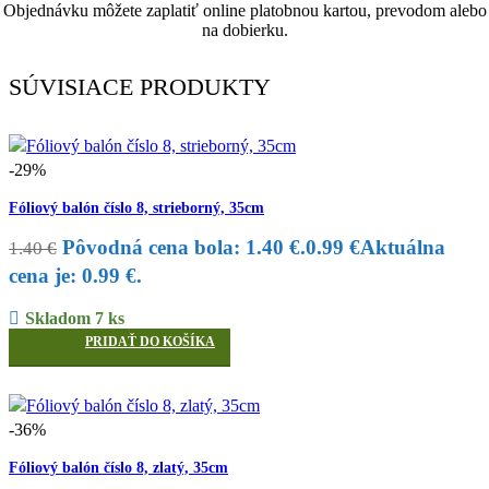
Objednávku môžete zaplatiť online platobnou kartou, prevodom alebo
na dobierku.
SÚVISIACE PRODUKTY
-29%
Fóliový balón číslo 8, strieborný, 35cm
Pôvodná cena bola: 1.40 €.
0.99
€
Aktuálna
1.40
€
cena je: 0.99 €.
Skladom 7 ks
PRIDAŤ DO KOŠÍKA
-36%
Fóliový balón číslo 8, zlatý, 35cm