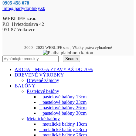
0905 458 078
info@partydoplnky.sk
WEBLIFE s.r.o.
P.O. Hviezdoslava 42
951 87 Volkovce
2009 - 2025 WEBLIFE s.r.o., Všetky práva vyhradené
Search
AKCIA – MEGA ZĽAVY AŽ DO 70%
DREVENÉ VÝROBKY
Drevené zápichy
BALÓNY
Pastelové balóny
pastelové balóny 13cm
pastelové balóny 23cm
pastelové balóny 26cm
pastelové balóny 30cm
Metalické balóny
metalické balóny 13cm
metalické balóny 23cm
metalické balóny 26cm