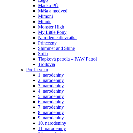
Lego
Macko PÚ
Máša a medveď
Mimoni
Minnie
Monster High
My Little Pony
Narodenie dievčatka
Princezny
Shimmer and Shine
Sofia
Tlapková patrola – PAW Patrol
Trollovia
Podľa veku
1. narodeniny
2. narodeniny
3. narodeniny
4. narodeniny
5. narodeniny
6. narodeniny
7. narodeniny
8. narodeniny
9. narodeniny
10. narodeniny
11. narodeniny