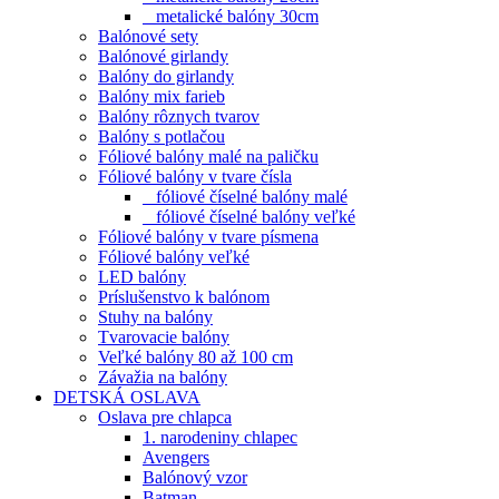
metalické balóny 30cm
Balónové sety
Balónové girlandy
Balóny do girlandy
Balóny mix farieb
Balóny rôznych tvarov
Balóny s potlačou
Fóliové balóny malé na paličku
Fóliové balóny v tvare čísla
fóliové číselné balóny malé
fóliové číselné balóny veľké
Fóliové balóny v tvare písmena
Fóliové balóny veľké
LED balóny
Príslušenstvo k balónom
Stuhy na balóny
Tvarovacie balóny
Veľké balóny 80 až 100 cm
Závažia na balóny
DETSKÁ OSLAVA
Oslava pre chlapca
1. narodeniny chlapec
Avengers
Balónový vzor
Batman