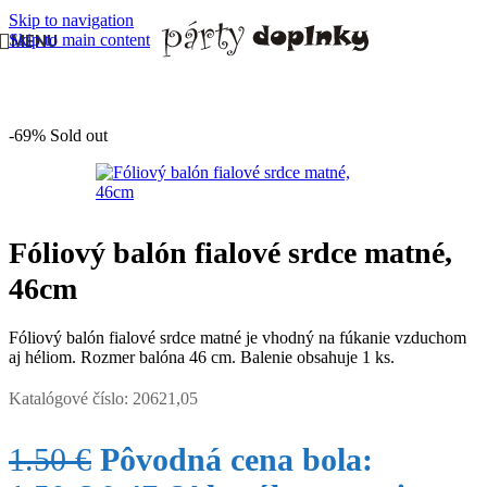
Skip to navigation
Skip to main content
MENU
Domov
/
BALÓNY
/
Fóliové balóny veľké
-69%
Sold out
Fóliový balón fialové srdce matné,
46cm
Fóliový balón fialové srdce matné je vhodný na fúkanie vzduchom
aj héliom. Rozmer balóna 46 cm. Balenie obsahuje 1 ks.
Katalógové číslo:
20621,05
1.50
€
Pôvodná cena bola: