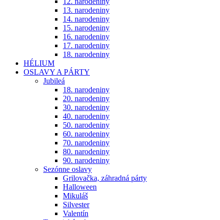
12. narodeniny
13. narodeniny
14. narodeniny
15. narodeniny
16. narodeniny
17. narodeniny
18. narodeniny
HÉLIUM
OSLAVY A PÁRTY
Jubileá
18. narodeniny
20. narodeniny
30. narodeniny
40. narodeniny
50. narodeniny
60. narodeniny
70. narodeniny
80. narodeniny
90. narodeniny
Sezónne oslavy
Grilovačka, záhradná párty
Halloween
Mikuláš
Silvester
Valentín