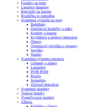
Fontány na tortu
Lietajúce lampóny
Rekvizity na fotenie
Rozlúčka so slobodou
Svadobná výzdoba na stoly
Bublifuky
Darčekové krabičky a tašky
Konfety a lupene
Kryštálové a perlové dekorácie
Obrusy
Organzové vrecúška a organzy
Servítky
Slamky
Svadobná výzdoba priestoru
Girlandy a nápisy
Lampióny
POM POM
Rozety
Serpertíny
Závesné dekorácie
Svadobné doplnky
Tortové figúrky
Vystreľovacie konfety
Zábava
Klobúky a čapice