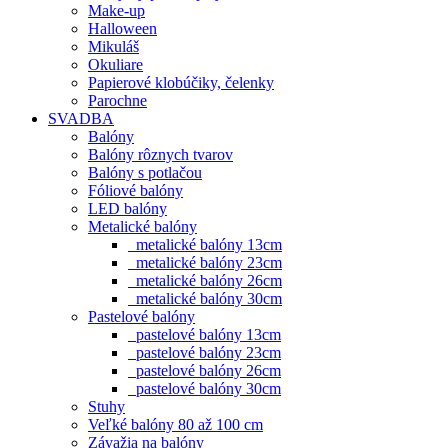
Make-up
Halloween
Mikuláš
Okuliare
Papierové klobúčiky, čelenky
Parochne
SVADBA
Balóny
Balóny rôznych tvarov
Balóny s potlačou
Fóliové balóny
LED balóny
Metalické balóny
metalické balóny 13cm
metalické balóny 23cm
metalické balóny 26cm
metalické balóny 30cm
Pastelové balóny
pastelové balóny 13cm
pastelové balóny 23cm
pastelové balóny 26cm
pastelové balóny 30cm
Stuhy
Veľké balóny 80 až 100 cm
Závažia na balóny