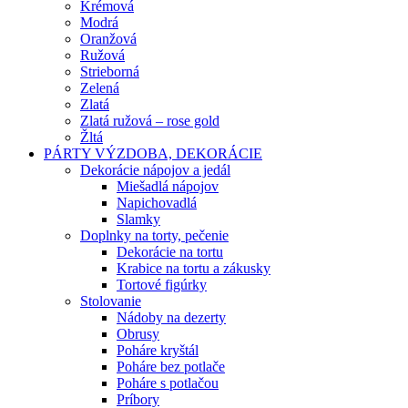
Krémová
Modrá
Oranžová
Ružová
Strieborná
Zelená
Zlatá
Zlatá ružová – rose gold
Žltá
PÁRTY VÝZDOBA, DEKORÁCIE
Dekorácie nápojov a jedál
Miešadlá nápojov
Napichovadlá
Slamky
Doplnky na torty, pečenie
Dekorácie na tortu
Krabice na tortu a zákusky
Tortové figúrky
Stolovanie
Nádoby na dezerty
Obrusy
Poháre kryštál
Poháre bez potlače
Poháre s potlačou
Príbory