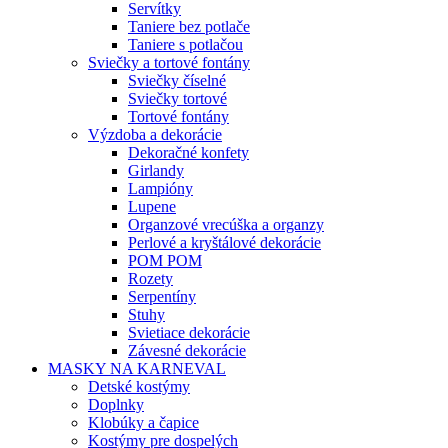
Servítky
Taniere bez potlače
Taniere s potlačou
Sviečky a tortové fontány
Sviečky číselné
Sviečky tortové
Tortové fontány
Výzdoba a dekorácie
Dekoračné konfety
Girlandy
Lampióny
Lupene
Organzové vrecúška a organzy
Perlové a kryštálové dekorácie
POM POM
Rozety
Serpentíny
Stuhy
Svietiace dekorácie
Závesné dekorácie
MASKY NA KARNEVAL
Detské kostýmy
Doplnky
Klobúky a čapice
Kostýmy pre dospelých