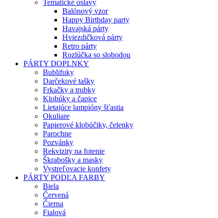
Tematické oslavy
Balónový vzor
Happy Birthday party
Havajská párty
Hviezdičková párty
Retro párty
Rozlúčka so slobodou
PÁRTY DOPLNKY
Bublifuky
Darčekové tašky
Frkačky a trubky
Klobúky a čapice
Lietajúce lampióny šťastia
Okuliare
Papierové klobúčiky, čelenky
Parochne
Pozvánky
Rekvizity na fotenie
Škrabošky a masky
Vystreľovacie konfety
PÁRTY PODĽA FARBY
Biela
Červená
Čierna
Fialová