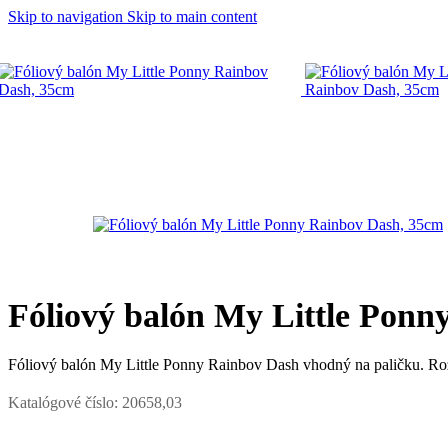
Skip to navigation
Skip to main content
Domov
/
DETSKÁ OSLAVA
/
Oslava pre dievča
/
My Little Pony
/
Fóliový balón My Little Ponn
Fóliový balón My Little Ponny Rainbov Dash vhodný na paličku. R
Katalógové číslo:
20658,03