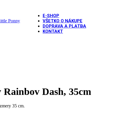
E-SHOP
VŠETKO O NÁKUPE
DOPRAVA A PLATBA
KONTAKT
Fóliový balón My Little Ponny Rainbov Dash, 35cm
y Rainbov Dash, 35cm
ozmery 35 cm.