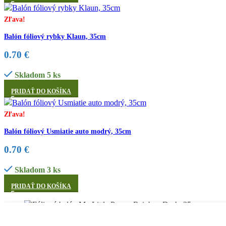
Zľava!
Balón fóliový rybky Klaun, 35cm
0.70
€
Skladom 5 ks
PRIDAŤ DO KOŠÍKA
Zľava!
Balón fóliový Usmiatie auto modrý, 35cm
0.70
€
Skladom 3 ks
PRIDAŤ DO KOŠÍKA
Internetový obchod s párty doplnkami pre každú oslavu, párty, jubile