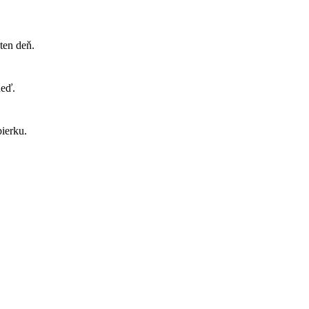
ten deň.
neď.
ierku.