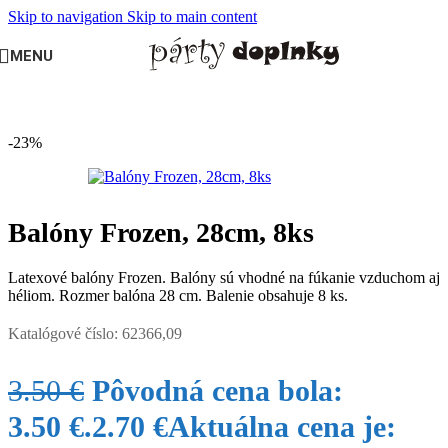
Skip to navigation
Skip to main content
MENU
Domov
/
DETSKÁ OSLAVA
/
Oslava pre dievča
/
Frozen
-23%
Balóny Frozen, 28cm, 8ks
Latexové balóny Frozen. Balóny sú vhodné na fúkanie vzduchom aj
héliom. Rozmer balóna 28 cm. Balenie obsahuje 8 ks.
Katalógové číslo:
62366,09
3.50
€
Pôvodná cena bola:
3.50 €.
2.70
€
Aktuálna cena je: