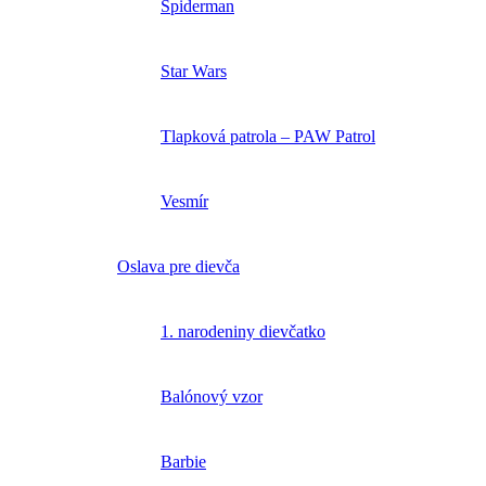
Spiderman
Star Wars
Tlapková patrola – PAW Patrol
Vesmír
Oslava pre dievča
1. narodeniny dievčatko
Balónový vzor
Barbie