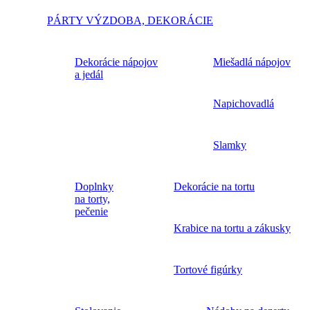
PÁRTY VÝZDOBA, DEKORÁCIE
Dekorácie nápojov
Miešadlá nápojov
a jedál
Napichovadlá
Slamky
Doplnky
Dekorácie na tortu
na torty,
pečenie
Krabice na tortu a zákusky
Tortové figúrky