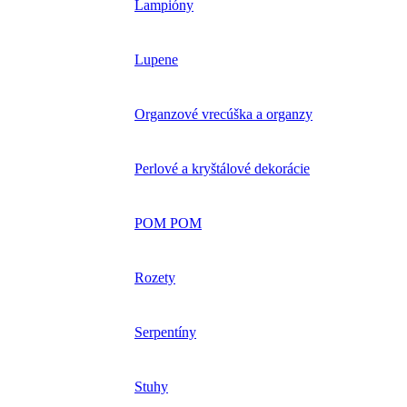
Lampióny
Lupene
Organzové vrecúška a organzy
Perlové a kryštálové dekorácie
POM POM
Rozety
Serpentíny
Stuhy