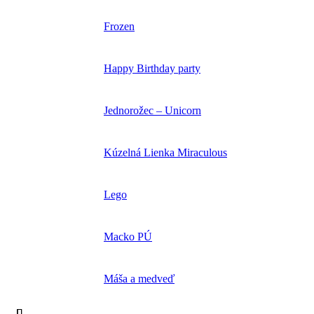
Frozen
Happy Birthday party
Jednorožec – Unicorn
Kúzelná Lienka Miraculous
Lego
Macko PÚ
Máša a medveď