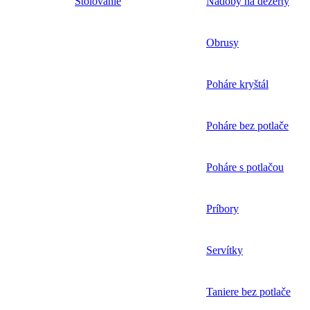
Stolovanie
Nádoby na dezerty
Obrusy
Poháre kryštál
Poháre bez potlače
Poháre s potlačou
Príbory
Servítky
Taniere bez potlače