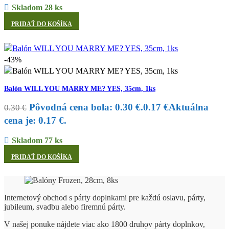
Skladom 28 ks
PRIDAŤ DO KOŠÍKA
-43%
Balón WILL YOU MARRY ME? YES, 35cm, 1ks
Pôvodná cena bola: 0.30 €.
0.17
€
Aktuálna
0.30
€
cena je: 0.17 €.
Skladom 77 ks
PRIDAŤ DO KOŠÍKA
Internetový obchod s párty doplnkami pre každú oslavu, párty,
jubileum, svadbu alebo firemnú párty.
V našej ponuke nájdete viac ako 1800 druhov párty doplnkov,