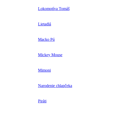
Lokomotíva Tomáš
Lietadlá
Macko Pú
Mickey Mouse
Mimoni
Narodenie chlapčeka
Piráti