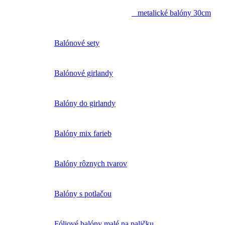
metalické balóny 30cm
Balónové sety
Balónové girlandy
Balóny do girlandy
Balóny mix farieb
Balóny rôznych tvarov
Balóny s potlačou
Fóliové balóny malé na paličku