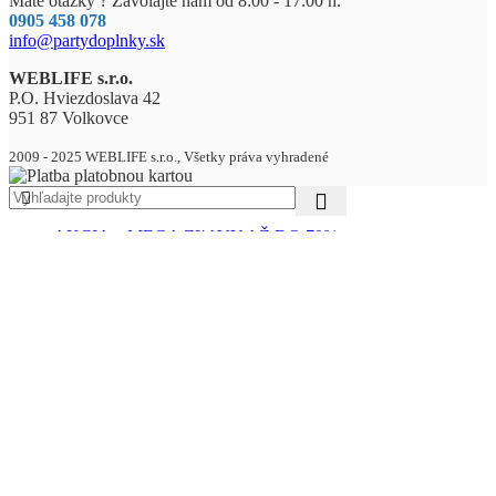
Máte otázky ? Zavolajte nám od 8:00 - 17:00 h.
0905 458 078
info@partydoplnky.sk
WEBLIFE s.r.o.
P.O. Hviezdoslava 42
951 87 Volkovce
2009 - 2025 WEBLIFE s.r.o., Všetky práva vyhradené
AKCIA – MEGA ZĽAVY AŽ DO 70%
DREVENÉ VÝROBKY
Drevené zápichy
BALÓNY
Pastelové balóny
pastelové balóny 13cm
pastelové balóny 23cm
pastelové balóny 26cm
pastelové balóny 30cm
Metalické balóny
metalické balóny 13cm
metalické balóny 23cm
metalické balóny 26cm
metalické balóny 30cm