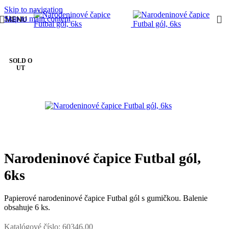
Skip to navigation
Skip to main content
MENU
Domov
/
DETSKÁ OSLAVA
/
Oslava pre chlapca
/
Futbal
SOLD O
UT
Narodeninové čapice Futbal gól,
6ks
Papierové narodeninové čapice Futbal gól s gumičkou. Balenie
obsahuje 6 ks.
Katalógové číslo:
60346,00