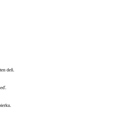
ten deň.
neď.
ierku.