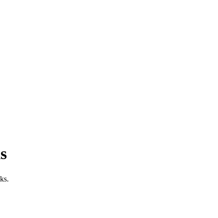
úrky Dinosaurus, 6cm, 10ks
s
ks.