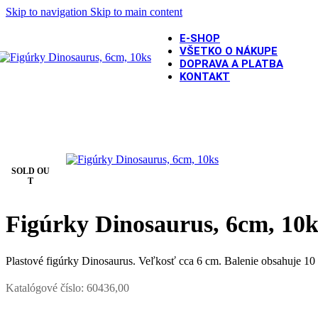
Skip to navigation
Skip to main content
E-SHOP
VŠETKO O NÁKUPE
DOPRAVA A PLATBA
KONTAKT
Domov
/
DETSKÁ OSLAVA
/
Oslava pre chlapca
/
Dinosaurus
/
Fig
SOLD OU
T
Figúrky Dinosaurus, 6cm, 10k
Plastové figúrky Dinosaurus. Veľkosť cca 6 cm. Balenie obsahuje 10 
Katalógové číslo:
60436,00