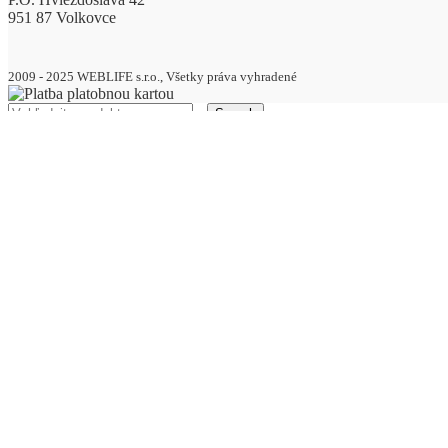
951 87 Volkovce
2009 - 2025 WEBLIFE s.r.o., Všetky práva vyhradené
Search
AKCIA – MEGA ZĽAVY AŽ DO 70%
DREVENÉ VÝROBKY
Drevené zápichy
BALÓNY
Pastelové balóny
pastelové balóny 13cm
pastelové balóny 23cm
pastelové balóny 26cm
pastelové balóny 30cm
Metalické balóny
metalické balóny 13cm
metalické balóny 23cm
metalické balóny 26cm
metalické balóny 30cm
Balónové sety
Balónové girlandy
Balóny do girlandy