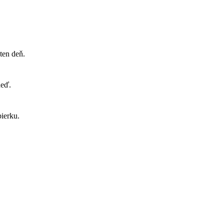
ten deň.
neď.
ierku.