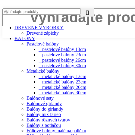
AKCIA – MEGA ZĽAVY AŽ DO 70%
DREVENÉ VÝROBKY
Drevené zápichy
BALÓNY
Pastelové balóny
pastelové balóny 13cm
pastelové balóny 23cm
pastelové balóny 26cm
pastelové balóny 30cm
Metalické balóny
metalické balóny 13cm
metalické balóny 23cm
metalické balóny 26cm
metalické balóny 30cm
Balónové sety
Balónové girlandy
Balóny do girlandy
Balóny mix farieb
Balóny rôznych tvarov
Balóny s potlačou
Fóliové balóny malé na paličku