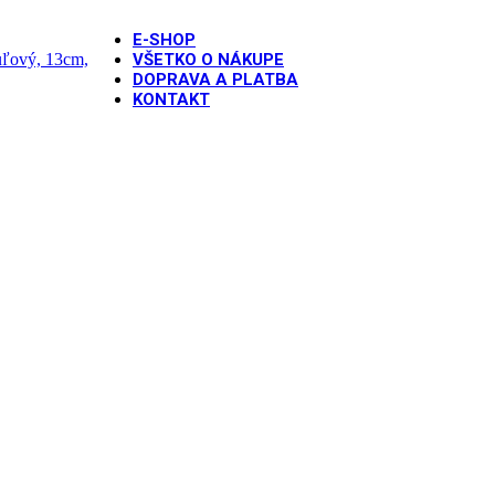
E-SHOP
VŠETKO O NÁKUPE
DOPRAVA A PLATBA
KONTAKT
alón pastelový levanduľový, 13cm, 1ks