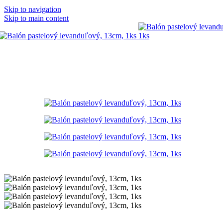
Skip to navigation
Skip to main content
Domov
/
BALÓNY
/
Pastelové balóny
/
pastelové balóny 13cm
/
B