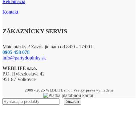
Reklamácia
Kontakt
ZÁKAZNÍCKY SERVIS
Máte otázky ? Zavolajte nám od 8:00 - 17:00 h.
0905 458 078
info@partydoplnky.sk
WEBLIFE s.r.o.
P.O. Hviezdoslava 42
951 87 Volkovce
2009 - 2025 WEBLIFE s.r.o., Všetky práva vyhradené
Search
AKCIA – MEGA ZĽAVY AŽ DO 70%
DREVENÉ VÝROBKY
Drevené zápichy
BALÓNY
Pastelové balóny