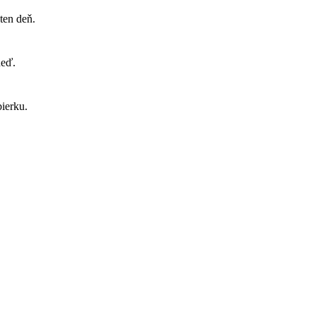
ten deň.
neď.
ierku.