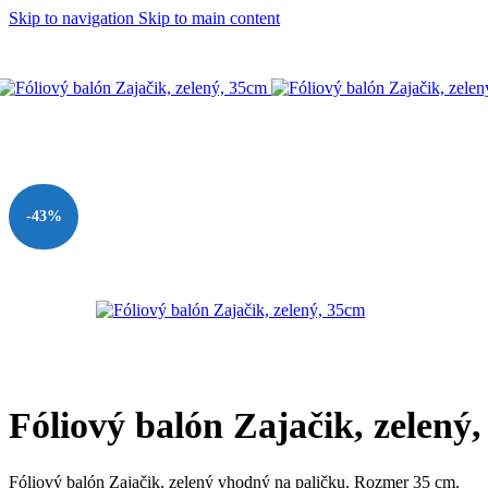
Skip to navigation
Skip to main content
Domov
/
BALÓNY
/
Fóliové balóny malé na paličku
/
Fóliový balón
-43%
Fóliový balón Zajačik, zelený
Fóliový balón Zajačik, zelený vhodný na paličku. Rozmer 35 cm.