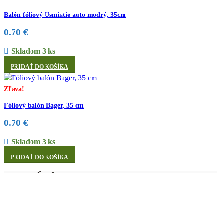
Balón fóliový Usmiatie auto modrý, 35cm
0.70
€
Skladom 3 ks
PRIDAŤ DO KOŠÍKA
Zľava!
Fóliový balón Bager, 35 cm
0.70
€
Skladom 3 ks
PRIDAŤ DO KOŠÍKA
Internetový obchod s párty doplnkami pre každú oslavu, párty, jubile