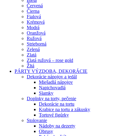
Biela
Červená
Čierna
Fialová
Krémová
Modrá
Oranžová
Ružová
Strieborná
Zelená
Zlatá
Zlatá ružová – rose gold
Žltá
PÁRTY VÝZDOBA, DEKORÁCIE
Dekorácie nápojov a jedál
Miešadlá nápojov
Napichovadlá
Slamky
Doplnky na torty, pečenie
Dekorácie na tortu
Krabice na tortu a zákusky
Tortové figúrky
Stolovanie
Nádoby na dezerty
Obrusy