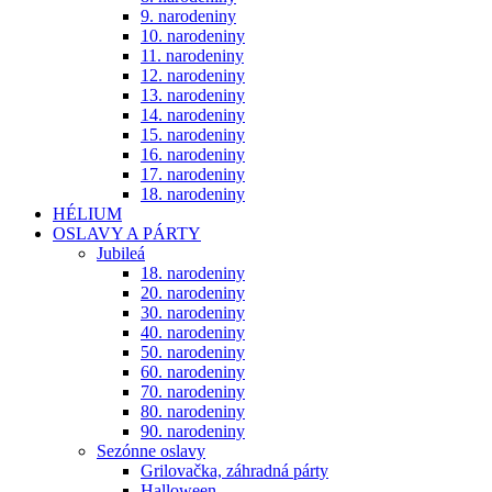
9. narodeniny
10. narodeniny
11. narodeniny
12. narodeniny
13. narodeniny
14. narodeniny
15. narodeniny
16. narodeniny
17. narodeniny
18. narodeniny
HÉLIUM
OSLAVY A PÁRTY
Jubileá
18. narodeniny
20. narodeniny
30. narodeniny
40. narodeniny
50. narodeniny
60. narodeniny
70. narodeniny
80. narodeniny
90. narodeniny
Sezónne oslavy
Grilovačka, záhradná párty
Halloween