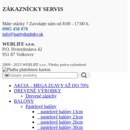
ZÁKAZNÍCKY SERVIS
Máte otázky ? Zavolajte nám od 8:00 - 17:00 h.
0905 458 078
info@partydoplnky.sk
WEBLIFE s.r.o.
P.O. Hviezdoslava 42
951 87 Volkovce
2009 - 2025 WEBLIFE s.r.o., Všetky práva vyhradené
AKCIA – MEGA ZĽAVY AŽ DO 70%
DREVENÉ VÝROBKY
Drevené zápichy
BALÓNY
Pastelové balóny
pastelové balóny 13cm
pastelové balóny 23cm
pastelové balóny 26cm
pastelové balóny 30cm