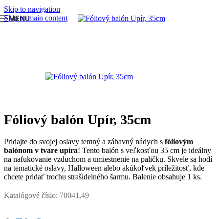
Skip to navigation
Skip to main content
MENU
Domov
/
BALÓNY
/
Fóliové balóny malé na paličku
Fóliový balón Upír, 35cm
Pridajte do svojej oslavy temný a zábavný nádych s
fóliovým
balónom v tvare upíra
! Tento balón s veľkosťou 35 cm je ideálny
na nafukovanie vzduchom a umiestnenie na paličku. Skvele sa hodí
na tematické oslavy, Halloween alebo akúkoľvek príležitosť, kde
chcete pridať trochu strašidelného šarmu. Balenie obsahuje 1 ks.
Katalógové číslo:
70041,49