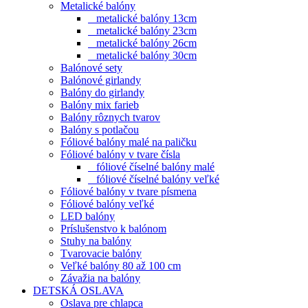
Metalické balóny
metalické balóny 13cm
metalické balóny 23cm
metalické balóny 26cm
metalické balóny 30cm
Balónové sety
Balónové girlandy
Balóny do girlandy
Balóny mix farieb
Balóny rôznych tvarov
Balóny s potlačou
Fóliové balóny malé na paličku
Fóliové balóny v tvare čísla
fóliové číselné balóny malé
fóliové číselné balóny veľké
Fóliové balóny v tvare písmena
Fóliové balóny veľké
LED balóny
Príslušenstvo k balónom
Stuhy na balóny
Tvarovacie balóny
Veľké balóny 80 až 100 cm
Závažia na balóny
DETSKÁ OSLAVA
Oslava pre chlapca