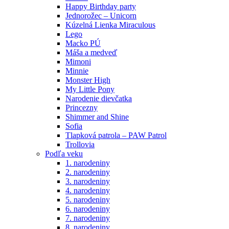
Happy Birthday party
Jednorožec – Unicorn
Kúzelná Lienka Miraculous
Lego
Macko PÚ
Máša a medveď
Mimoni
Minnie
Monster High
My Little Pony
Narodenie dievčatka
Princezny
Shimmer and Shine
Sofia
Tlapková patrola – PAW Patrol
Trollovia
Podľa veku
1. narodeniny
2. narodeniny
3. narodeniny
4. narodeniny
5. narodeniny
6. narodeniny
7. narodeniny
8. narodeniny