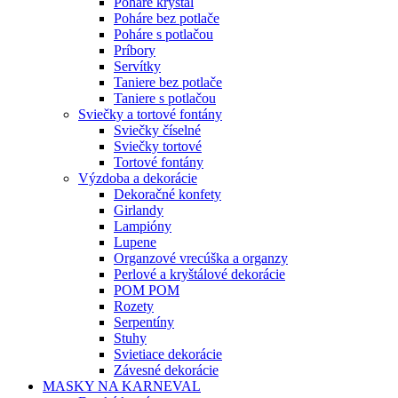
Poháre kryštál
Poháre bez potlače
Poháre s potlačou
Príbory
Servítky
Taniere bez potlače
Taniere s potlačou
Sviečky a tortové fontány
Sviečky číselné
Sviečky tortové
Tortové fontány
Výzdoba a dekorácie
Dekoračné konfety
Girlandy
Lampióny
Lupene
Organzové vrecúška a organzy
Perlové a kryštálové dekorácie
POM POM
Rozety
Serpentíny
Stuhy
Svietiace dekorácie
Závesné dekorácie
MASKY NA KARNEVAL