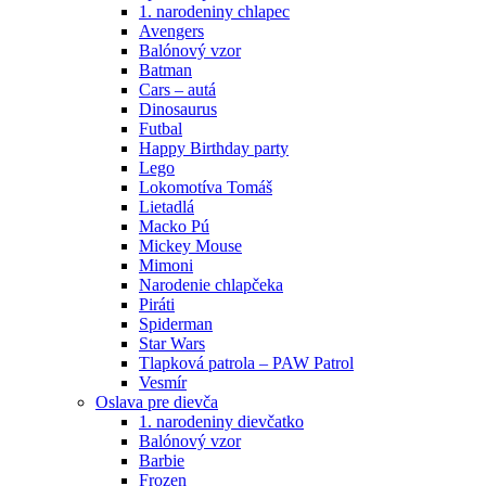
1. narodeniny chlapec
Avengers
Balónový vzor
Batman
Cars – autá
Dinosaurus
Futbal
Happy Birthday party
Lego
Lokomotíva Tomáš
Lietadlá
Macko Pú
Mickey Mouse
Mimoni
Narodenie chlapčeka
Piráti
Spiderman
Star Wars
Tlapková patrola – PAW Patrol
Vesmír
Oslava pre dievča
1. narodeniny dievčatko
Balónový vzor
Barbie
Frozen