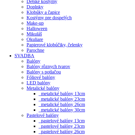
Detské kostýmy
Doplnky
Klobúky a čapice
Kostýmy pre dospelých
Make-up
Halloween
Mikuláš
Okuliare
Papierové klobúčiky, čelenky
Parochne
SVADBA
Balóny
Balóny rôznych tvarov
Balóny s potlačou
Fóliové balóny
LED balóny
Metalické balóny
metalické balóny 13cm
metalické balóny 23cm
metalické balóny 26cm
metalické balóny 30cm
Pastelové balóny
pastelové balóny 13cm
pastelové balóny 23cm
pastelové balóny 26cm