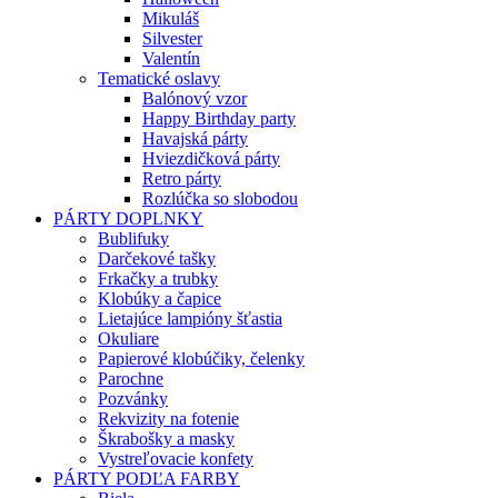
Mikuláš
Silvester
Valentín
Tematické oslavy
Balónový vzor
Happy Birthday party
Havajská párty
Hviezdičková párty
Retro párty
Rozlúčka so slobodou
PÁRTY DOPLNKY
Bublifuky
Darčekové tašky
Frkačky a trubky
Klobúky a čapice
Lietajúce lampióny šťastia
Okuliare
Papierové klobúčiky, čelenky
Parochne
Pozvánky
Rekvizity na fotenie
Škrabošky a masky
Vystreľovacie konfety
PÁRTY PODĽA FARBY