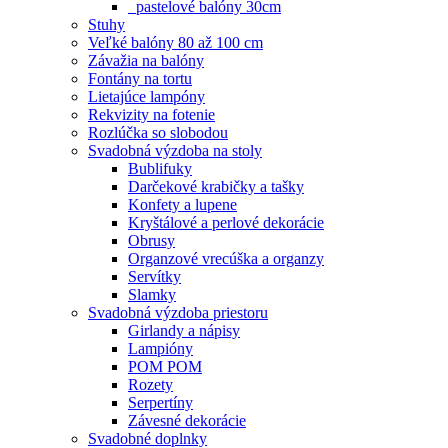
pastelové balóny 30cm
Stuhy
Veľké balóny 80 až 100 cm
Závažia na balóny
Fontány na tortu
Lietajúce lampóny
Rekvizity na fotenie
Rozlúčka so slobodou
Svadobná výzdoba na stoly
Bublifuky
Darčekové krabičky a tašky
Konfety a lupene
Kryštálové a perlové dekorácie
Obrusy
Organzové vrecúška a organzy
Servítky
Slamky
Svadobná výzdoba priestoru
Girlandy a nápisy
Lampióny
POM POM
Rozety
Serpertíny
Závesné dekorácie
Svadobné doplnky