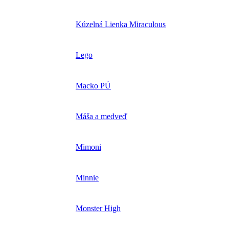
Kúzelná Lienka Miraculous
Lego
Macko PÚ
Máša a medveď
Mimoni
Minnie
Monster High