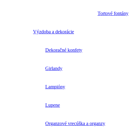
Tortové fontány
Výzdoba a dekorácie
Dekoračné konfety
Girlandy
Lampióny
Lupene
Organzové vrecúška a organzy