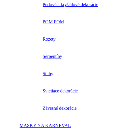
Perlové a kryštálové dekorácie
POM POM
Rozety
Serpentíny
Stuhy
Svietiace dekorácie
Závesné dekorácie
MASKY NA KARNEVAL