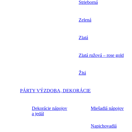
Strieborná
Zelená
Zlatá
Zlatá ružová – rose gold
Žltá
PÁRTY VÝZDOBA, DEKORÁCIE
Dekorácie nápojov
Miešadlá nápojov
a jedál
Napichovadlá