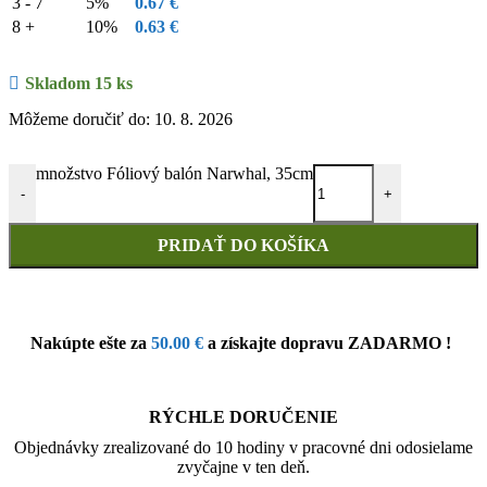
3 - 7
5%
0.67
€
8 +
10%
0.63
€
Skladom 15 ks
Môžeme doručiť do: 10. 8. 2026
množstvo Fóliový balón Narwhal, 35cm
-
+
PRIDAŤ DO KOŠÍKA
Nakúpte ešte za
50.00
€
a získajte dopravu ZADARMO !
RÝCHLE DORUČENIE
Objednávky zrealizované do 10 hodiny v pracovné dni odosielame
zvyčajne v ten deň.