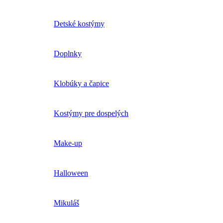
Detské kostýmy
Doplnky
Klobúky a čapice
Kostýmy pre dospelých
Make-up
Halloween
Mikuláš