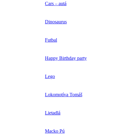
Cars – autá
Dinosaurus
Futbal
Happy Birthday party
Lego
Lokomotíva Tomáš
Lietadlá
Macko Pú