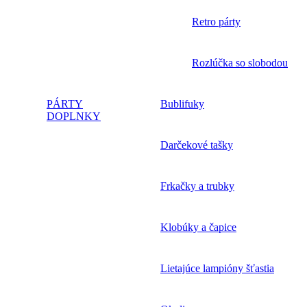
Retro párty
Rozlúčka so slobodou
PÁRTY
Bublifuky
DOPLNKY
Darčekové tašky
Frkačky a trubky
Klobúky a čapice
Lietajúce lampióny šťastia