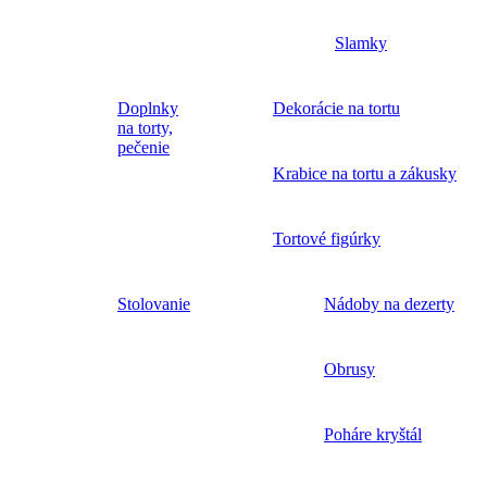
Slamky
Doplnky
Dekorácie na tortu
na torty,
pečenie
Krabice na tortu a zákusky
Tortové figúrky
Stolovanie
Nádoby na dezerty
Obrusy
Poháre kryštál