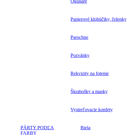
Okuliare
Papierové klobúčiky, čelenky
Parochne
Pozvánky
Rekvizity na fotenie
Škrabošky a masky
Vystreľovacie konfety
PÁRTY PODĽA
Biela
FARBY