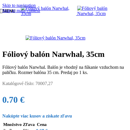
Skip to navigation
Skip to main content
MENU
Domov
/
BALÓNY
/
Fóliové balóny malé na paličku
Fóliový balón Narwhal, 35cm
Fóliový balón Narwhal. Balón je vhodný na fúkanie vzduchom na
paličku. Rozmer balóna 35 cm. Predaj po 1 ks.
Katalógové číslo:
70007,27
0.70
€
Nakúpte viac kusov a získate zľavu
Množstvo
Zľava
Cena