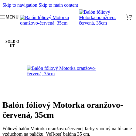
Skip to navigation
Skip to main content
MENU
Domov
/
BALÓNY
/
Fóliové balóny malé na paličku
SOLD O
UT
Balón fóliový Motorka oranžovo-
červená, 35cm
Fóliový balón Motorka oranžovo-červenej farby vhodný na fúkanie
vzduchom na paličku. Veľkosť balóna 35 cm.